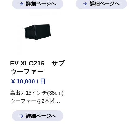
詳細ページへ
詳細ページへ
ープな低音をスムーズ
低域1-高域内蔵(内部に
合わせください。
に再生するサブウーフ
て切り替え)、周波数特
ァーシステムです。
※
性:75Hz-20kHz、出力
ご質問など御座いまし
音圧レベル:112dB、最
たらお気軽にお問い合
大音圧レベル:141dB
※
わせください。
ご質問など御座いまし
たらお気軽にお問い合
わせください。
EV XLC215 サブ
ウーファー
¥ 10,000 / 日
高出力15インチ(38cm)
ウーファーを2基搭載
したサブウーファーシ
詳細ページへ
ステムです。AGCD連
結金具を使用してXLD
シリーズとアレイを構