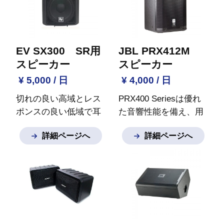
EV SX300 SR用
JBL PRX412M
スピーカー
スピーカー
¥ 5,000 / 日
¥ 4,000 / 日
切れの良い高域とレス
PRX400 Seriesは優れ
ポンスの良い低域で耳
た音響性能を備え、用
あたりのよい万能サウ
途を選ばず幅広く活躍
詳細ページへ
詳細ページへ
ンドです。
設置や可搬
します。
高域には、上
性にも優れているので
位機種の設計を継承し
小規模ライブからホー
たコンプレッション・
ルコンサートまでさま
ドライバーを搭載。
ダ
ざまなシーンで利用可
イヤフラムに軽量ポリ
能
スピーカースタンド
マー素材を採用し、歪
は別途オプションでお
みを最小限に抑えて原