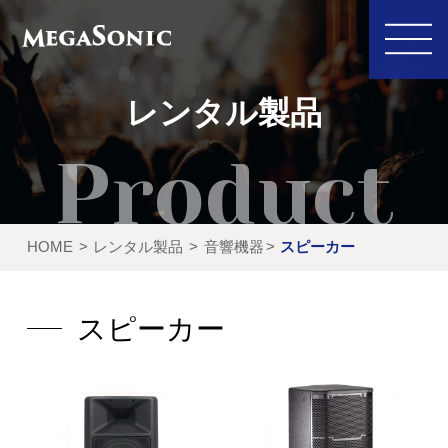
レンタル製品
私たちにできること
イベント実績
HOME
レンタル製品
音響機器
スピーカー
レンタル製品
ご利用の流れ
運営会社
スピーカー
新着情報