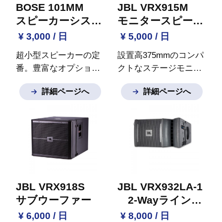
選びいただけます。
音を忠実に再現しま
BOSE 101MM
JBL VRX915M
※ご質問など御座いま
す。
スピーカースタン
スピーカーシステ
モニタースピーカ
したらお気軽にお問い
ドは別途オプションで
ムペア
ー
¥ 3,000 / 日
¥ 5,000 / 日
合わせください。
お選びいただけます。
超小型スピーカーの定
設置高375mmのコンパ
※ご質問など御座いま
番。豊富なオプション
クトなステージモニタ
したらお気軽にお問い
類により天吊り、
壁掛
ー。15インチ
合わせください。
詳細ページへ
詳細ページへ
け等フレキシブルに対
（380mm）低域ドライ
応。
小型ながら耳当り
バーを搭載。
右置き/
の良い音質で店舗の
左置きの両方に対応。
BGM用として大活躍。
2台のVRX915Mを左右
※ご質問など御座いま
対称で使用可能。
※ご
したらお気軽にお問い
質問など御座いました
合わせください。
らお気軽にお問い合わ
せください。
JBL VRX918S
JBL VRX932LA-1
サブウーファー
2-Wayラインア
レイ
¥ 6,000 / 日
¥ 8,000 / 日