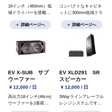
18インチ（460mm）低
コンパクトなキャビネ
域ドライバーを搭載。
ットに300mm低域ドラ
VRX932と連結してフ
イバーと38mm高域ド
詳細ページへ
詳細ページへ
ライングやグラウンド
ライバー3基を搭載。
スタックが可能。
※ご
VRX918サブウーファ
質問など御座いました
ーと連結してフライン
らお気軽にお問い合わ
グが可能。
2つのポー
せください。
ルソケットを備え、ス
ピーカースタンドやポ
ールへの設置角度を下
向き2.5°または15°から
EV X-SUB サブ
EV XLD291 SR
選択可能。
スピーカー
ウーファー
スピーカー
スタンドは別途オプシ
¥ 12,000 / 日
¥ 12,000 / 日
ョンでお選びいただけ
高出力18インチ(46cm)
3Wayラインアレーフル
ます。
ウーファーを2基搭載
レンジシステムです。
※ご質問など御座いま
し、ソリッドかつディ
パッシブネットワーク:
したらお気軽にお問い