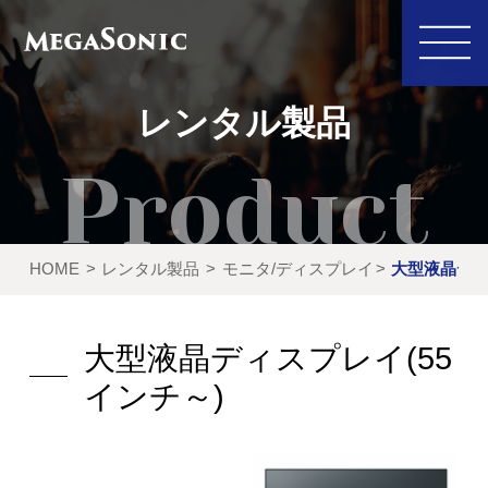
レンタル製品
私たちにできること
イベント実績
HOME
レンタル製品
モニタ/ディスプレイ
大型液晶ディ
レンタル製品
ご利用の流れ
運営会社
大型液晶ディスプレイ(55
新着情報
インチ～)