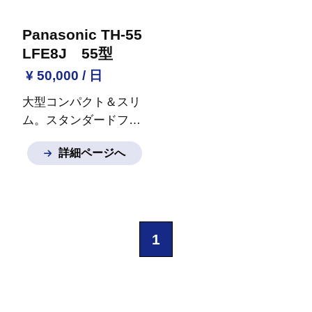
Panasonic TH-55
LFE8J 55型
¥ 50,000 / 日
大型コンパクト＆スリ
ム。スタンダードフル
ハイビジョン
※ご質問
詳細ページへ
など御座いましたらお
気軽にお問い合わせく
ださい。
1