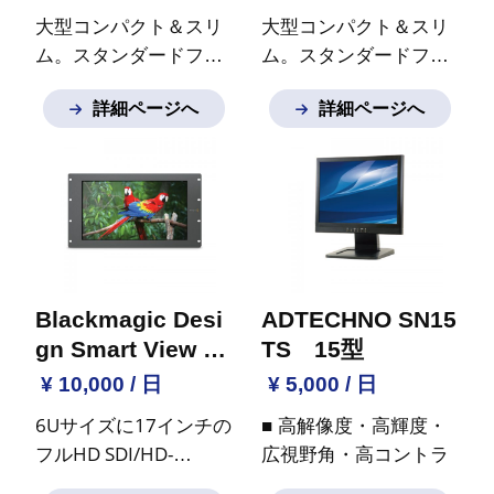
大型コンパクト＆スリ
大型コンパクト＆スリ
ム。スタンダードフル
ム。スタンダードフル
ハイビジョン
※ご質問
ハイビジョン
※ご質問
詳細ページへ
詳細ページへ
など御座いましたらお
など御座いましたらお
気軽にお問い合わせく
気軽にお問い合わせく
ださい。
ださい。
Blackmagic Desi
ADTECHNO SN15
gn Smart View H
TS 15型
D
¥ 10,000 / 日
¥ 5,000 / 日
6Uサイズに17インチの
■ 高解像度・高輝度・
フルHD SDI/HD-
広視野角・高コントラ
SDI/3G-SDIモニター搭
スト液晶パネル
■ 3Dコ