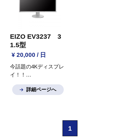
号対応
■ HDCP対応
■
ストプロダクション、
ダウンスキャン表示と
放送、ライブイベント
表示アスペクト比設定
に最適です。
機能
■ ピクセル等倍表
SmartView Duoはあら
示とアンダースキャン
ゆるSD/HD/3G-SDIビ
EIZO EV3237 3
表示機能
■ 任意の機能
デオフォーマットに対
1.5型
を呼び出すファンクシ
応し、
イーサネット経
¥ 20,000 / 日
ョンキー機能
■ 反転表
由で両スクリーンのリ
今話題の4Kディスプレ
示機能
■ 低重心無段階
モート調整が可能で
イ！！
調整可能な自立スタン
す。
ラックに設置すれ
4KUHD（3840×2160）
ド採用
■ VESAマウン
ば、ローカルモニタリ
詳細ページへ
解像度の広視野角IPS
トインタフェース規格
ング、マスターコント
パネル採用31.5型モデ
FPMPMI 75x75mm対応
ロールルームのモニタ
ル
※ご質問など御座い
※ご質問など御座いま
ーウォール、
プロダク
ましたらお気軽にお問
したらお気軽にお問い
ションスイッチャー用
い合わせください。
合わせください。
のカメラモニタリング
1
などにも使用できま