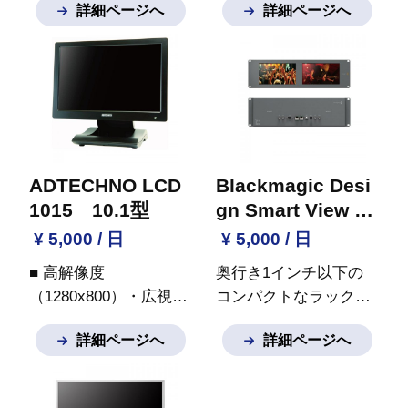
詳細ページへ
詳細ページへ
載。セントラル・ソフ
ムフィルター採用
■ ダ
トウェアコントロール
ウンスキャン表示機能
搭載
■ 2画面表示、
PinP表示、日本語メニ
ュー対応
■ 取り外し可
能なスタンドで壁掛け
設置にも対応
■ HDMI/
コンポジット(BNC)
ADTECHNO LCD
Blackmagic Desi
等、多彩な入力に対応
1015 10.1型
gn Smart View D
※ご質問など御座いま
uo
¥ 5,000 / 日
¥ 5,000 / 日
したらお気軽にお問い
■ 高解像度
奥行き1インチ以下の
合わせください。
（1280x800）・広視野
コンパクトなラックマ
角（上下左右各170°）
ウントデザインに2面
詳細ページへ
詳細ページへ
ワイドタイプのIPS液
の8インチ大型スクリ
晶パネルを採用
■ デジ
ーンを搭載した
タル・アナログ入力信
SmartView Duoは、ポ