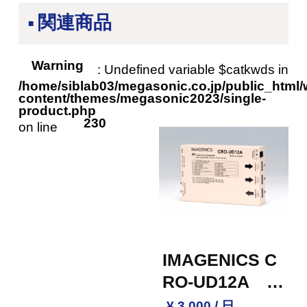
関連商品
Warning
: Undefined variable $catkwds in
/home/siblab03/megasonic.co.jp/public_html/
content/themes/megasonic2023/single-
product.php
230
on line
IMAGENICS C
RO-UD12A H
DMI分配器（2
¥ 3,000 / 日