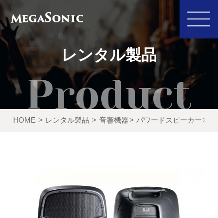
レンタル製品
私たちにできること
イベント実績
HOME
レンタル製品
音響機器
パワードスピーカー
J
レンタル製品
ご利用の流れ
運営会社
新着情報