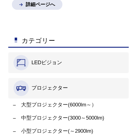
詳細ページへ
に優れたモデル
セット
内容
左右反転機能つき
モニター×２
取り付け
台×2
モニター用囲い
×2
高さ調節ポール×6
カテゴリー
ハーフミラー留め具×2
ハーフミラー×2
※ご質
問など御座いましたら
LEDビジョン
お気軽にお問い合わせ
ください。
プロジェクター
大型プロジェクター(6000lm～）
中型プロジェクター(3000～5000lm)
小型プロジェクター(～2900lm)