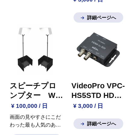
分配）
詳細ページへ
スピーチプロ
VideoPro VPC-
ンプター WJ-
HS5STD HDMI
X19
to SDI
¥ 100,000 / 日
¥ 3,000 / 日
画面の見やすさにこだ
詳細ページへ
わった最も人気のある
コストパフォーマンス