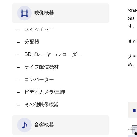
SD
映像機器
SD
す。
スイッチャー
また
分配器
BDプレーヤー/レコーダー
大画
め、
ライブ配信機材
コンバーター
ビデオカメラ/三脚
その他映像機器
音響機器