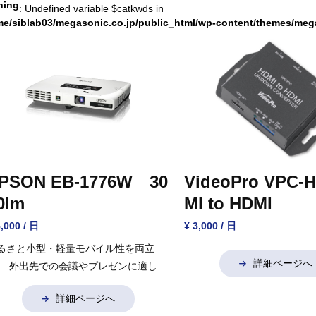
ning
: Undefined variable $catkwds in
me/siblab03/megasonic.co.jp/public_html/wp-content/themes/meg
PSON EB-1776W 30
VideoPro VPC-
0lm
MI to HDMI
8,000 / 日
¥ 3,000 / 日
るさと小型・軽量モバイル性を両立
詳細ページへ
、
外出先での会議やプレゼンに適した
デル。
詳細ページへ