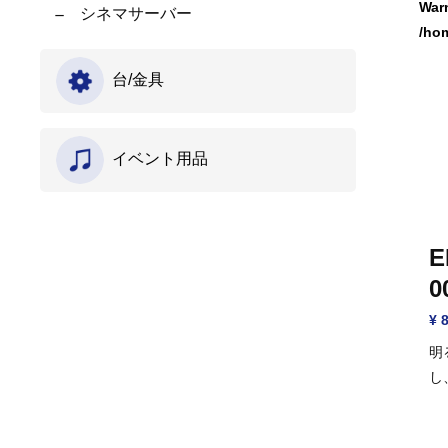
War
シネマサーバー
/ho
台/金具
イベント用品
E
0
¥ 
明
し
モ