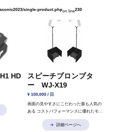
asonic2023/single-product.php
230
on line
HH1 HD
スピーチプロンプタ
ー WJ-X19
¥ 100,000 / 日
画面の見やすさにこだわった最も人気の
ある
コストパフォーマンスに優れたモデ
ル
セット内容
左右反転機能つきモニタ
詳細ページへ
ー×２
取り付け台×2
モニター用囲い×2