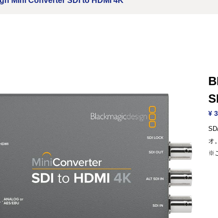
gn Mini Converter SDI to HDMI 4K
B
S
¥ 3
SD
オ
※