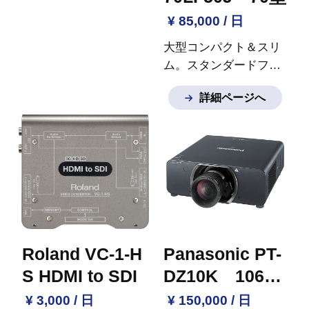
¥ 85,000 / 日
大型コンパクト＆スリ
ム。スタンダードフル
ハイビジョン
※ご質問
詳細ページへ
など御座いましたらお
気軽にお問い合わせく
ださい。
Roland VC-1-H
Panasonic PT-
S HDMI to SDI
DZ10K 10600
lm
¥ 3,000 / 日
¥ 150,000 / 日