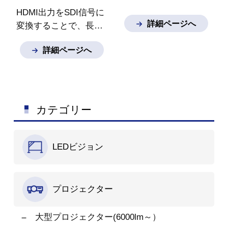
HDMI出力をSDI信号に
詳細ページへ
変換することで、長距
離伝送が可能になりま
詳細ページへ
す。HDMI信号をSDI対
応スイッチャーに入力
できます。PCのHDMI
出力をSDIケーブル経
由で伝送できます。
カテゴリー
LEDビジョン
プロジェクター
大型プロジェクター(6000lm～）