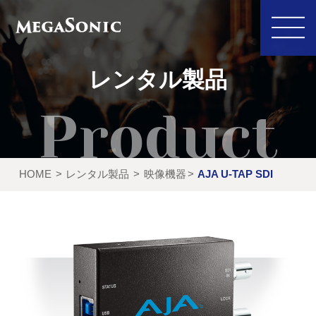
レンタル製品
私たちにできること
イベント実績
HOME
レンタル製品
映像機器
AJA U-TAP SDI
レンタル製品
ご利用の流れ
運営会社
新着情報