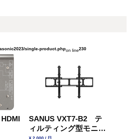
asonic2023/single-product.php
230
on line
 HDMI
SANUS VXT7-B2 テ
ィルティング型モニタ
ー壁掛け金具
¥ 2,000 / 日