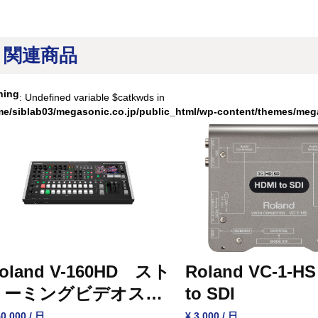
関連商品
ning
: Undefined variable $catkwds in
me/siblab03/megasonic.co.jp/public_html/wp-content/themes/meg
oland V-160HD スト
Roland VC-1-HS
リーミングビデオスイ
to SDI
ッチャー
40,000 / 日
¥ 3,000 / 日