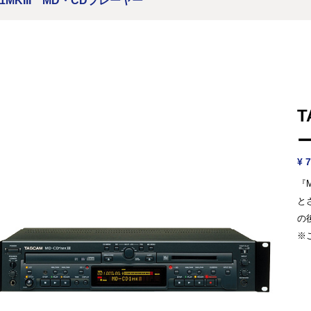
D1MKIII MD・CDプレーヤー
T
¥ 7
『
と
の
※