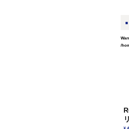
War
/ho
R
¥ 