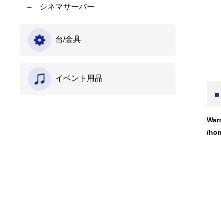
シネマサーバー
台/金具
イベント用品
War
/ho