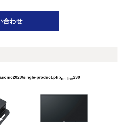
い合わせ
asonic2023/single-product.php
230
on line