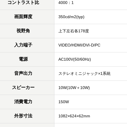
コントラスト比
4000：1
画面輝度
350cd/m2(typ)
視野角
上下左右各178度
入力端子
VIDEO/HDMI/DVI-D/PC
電源
AC100V(50/60Hz)
音声出力
ステレオミニジャック×1系統
スピーカー
10W(10W＋10W)
消費電力
150W
外形寸法
1082×624×62mm