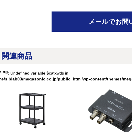
メールでお問
関連商品
ning
: Undefined variable $catkwds in
me/siblab03/megasonic.co.jp/public_html/wp-content/themes/meg