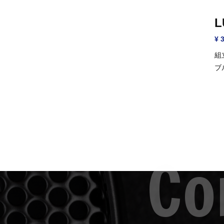
L
¥ 
組
ブ
能