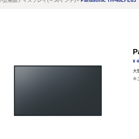
小型液晶ディスプレイ(～50インチ)
Panasonic TH-48LFE8
P
¥ 4
大
※