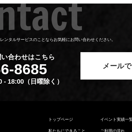
搭載）
・映像出力はHDMIx3系統、
DIx3系統、USB-C1系統の合計7系統
・
力先に応じて選べる出力モード
PROGRAM、SUB PROGRAM、
EVIEW、AUX、MULTI-VIEW、16
レンタルサービスのことならお気軽にお問い合わせください。
PUT-VIEW、16 STILL-VIEW）
・高品
40チャンネル・デジタル・オーディ
・ミキサー
・PinPやキー合成、テロッ
問い合わせはこちら
など最大8レイヤーを使った画面演出
66-8685
メールで
可能
・本体に静止画を16個登録可能
不揮発メモリー）。BMP、JPEG、
00 - 18:00（⽇曜除く）
NG（アルファ・チャンネル付 ）に対応
プリセット・メモリーやマクロ、シー
ンサー機能を備え、煩雑な操作をオー
メーション化
・異なるメーカーのカメ
も混在可能な汎用性の高いPTZカメラ
トップページ
イベント実績⼀
御機能
・USB、RS-232、LAN、
lly/GPIO、Bluetooth、フット・コント
私たちにできること
ご利⽤の流れ