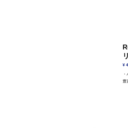
R
¥ 
・
豊
め
ミ
対
レ
は
（