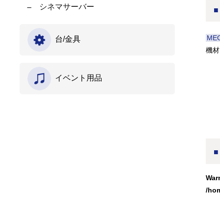
シネマサーバー
ME
台/金具
機材
イベント用品
War
/ho