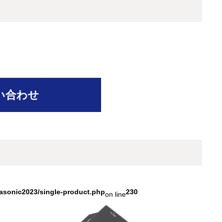
い合わせ
asonic2023/single-product.php
230
on line