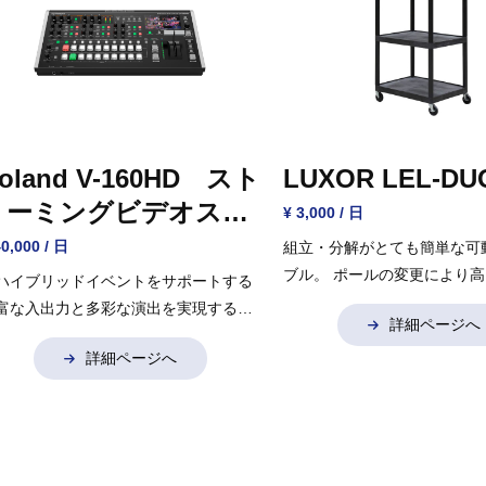
oland V-160HD スト
LUXOR LEL-DU
リーミングビデオスイ
¥ 3,000 / 日
ッチャー
40,000 / 日
組立・分解がとても簡単な可
ブル。
ポールの変更により高
ハイブリッドイベントをサポートする
能。
富な入出力と多彩な演出を実現するた
詳細ページへ
の機能を備えた可搬性の高いストリー
詳細ページへ
ング・ビデオ・スイッチャー
・1080p
応HDMI入力8系統（全入力にフレーム
ート・コンバーター搭載。うち4系統
スケーラー搭載）
・3G-SDI入力8系統
全入力にフレームレート・コンバータ