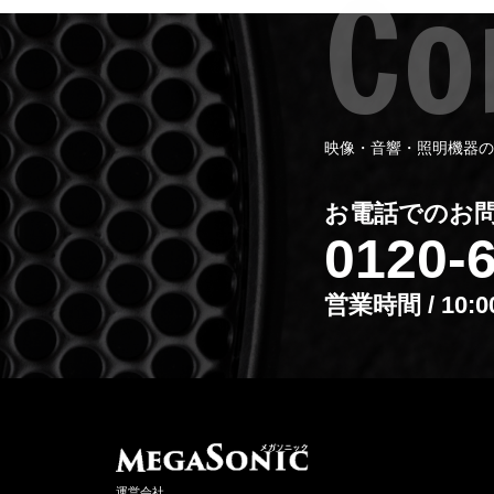
ー
S
出
（
PR
映像・音響・照明機器の
IN
質
オ
お電話でのお
プ
0120-
が
（
営業時間 / 10:
P
・
ケ
ト
ラ
制
Ta
運営会社