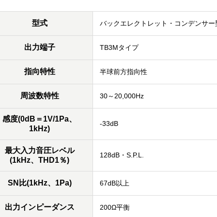
型式
バックエレクトレット・コンデンサー
出力端子
TB3Mタイプ
指向特性
半球前方指向性
周波数特性
30～20,000Hz
感度(0dB＝1V/1Pa、
-33dB
1kHz)
最大入力音圧レベル
128dB・S.P.L.
(1kHz、THD1％)
SN比(1kHz、1Pa)
67dB以上
出力インピーダンス
200Ω平衡