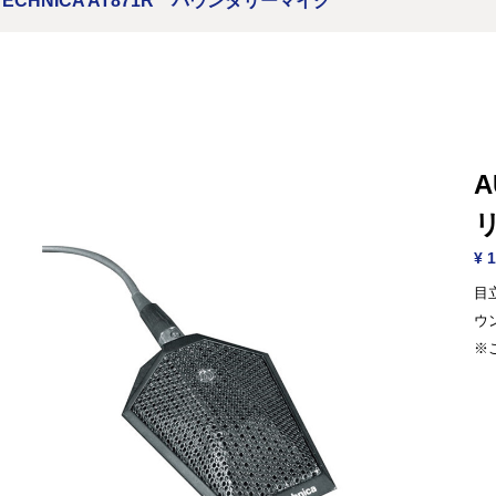
 TECHNICA AT871R バウンダリーマイク
A
¥ 1
目
ウ
※