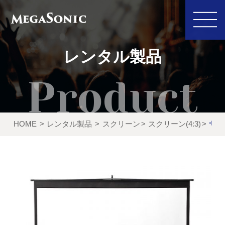
レンタル製品
私たちにできること
イベント実績
HOME
レンタル製品
スクリーン
スクリーン(4:3)
サン
レンタル製品
ご利用の流れ
運営会社
新着情報