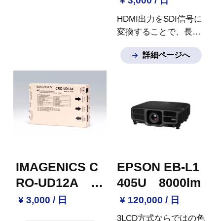
¥ 3,000 / 日
HDMI出力をSDI信号に
変換することで、長距
離伝送が可能になりま
詳細ページへ
す。HDMI信号をSDI対
応スイッチャーに入力
できます。PCのHDMI
出力をSDIケーブル経
由で伝送できます。
IMAGENICS C
EPSON EB-L1
RO-UD12A H
405U 8000lm
DMI分配器（2
¥ 3,000 / 日
¥ 120,000 / 日
分配）
3LCD方式ならではの色