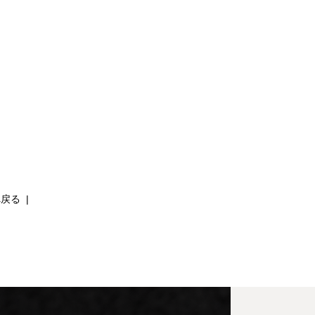
へ戻る
|