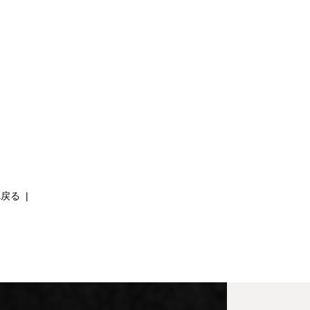
へ戻る
|