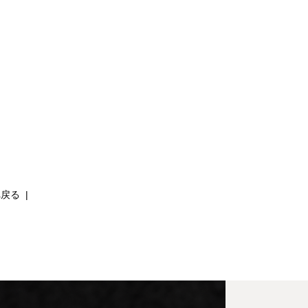
へ戻る
|