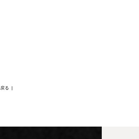
へ戻る
|