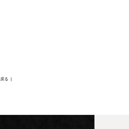
へ戻る
|