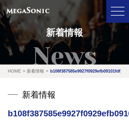
新着情報
私たちにできること
イベント実績
HOME
新着情報
b108f387585e9927f0929efb09101fdf_s
レンタル製品
ご利用の流れ
運営会社
新着情報
新着情報
b108f387585e9927f0929efb091