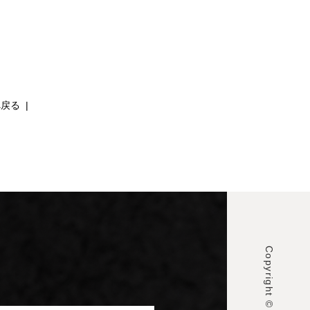
へ戻る
|